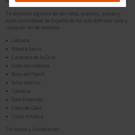
nuevos destinos que recorrer con tu coche de alquiler.
Te dejamos algunos de las rutas, pueblos, playas y
joyas escondidas de España de los que disfrutar este y
cualquier fin de semana:
Liébana
Ribeira Sacra
Caravaca de la Cruz
Valle del Isábena
Ruta del Flysch
Ibiza interior
Tabarca
Baix Empordà
Cabo de Gata
Costa Ártabra
Términos y Condiciones