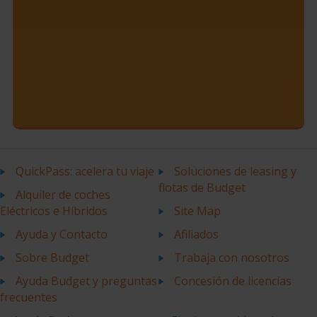
QuickPass: acelera tu viaje
Soluciones de leasing y
flotas de Budget
Alquiler de coches
Eléctricos e Híbridos
Site Map
Ayuda y Contacto
Afiliados
Sobre Budget
Trabaja con nosotros
Ayuda Budget y preguntas
Concesión de licencias
frecuentes