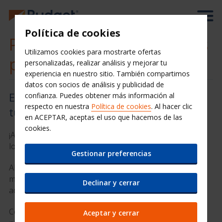
Política de cookies
Porque el fin de semana es
Utilizamos cookies para mostrarte ofertas
para desconectar...
personalizadas, realizar análisis y mejorar tu
experiencia en nuestro sitio. También compartimos
datos con socios de análisis y publicidad de
Escápate los fines de semana y alquila
confianza. Puedes obtener más información al
respecto en nuestra
Política de cookies
. Al hacer clic
tu coche budget
en ACEPTAR, aceptas el uso que hacemos de las
cookies.
¡Adelántate y aprovecha para planear una escapada
los fines de semana!
Gestionar preferencias
Alquila un coche con Budget hoy para disfrutar de los
mejores precios de fin de semana. ¡Reservar por
Declinar y cerrar
adelantado tiene sus ventajas!
Consulta nuestra flota de vehículos o encuentra
Aceptar y cerrar