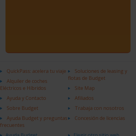
QuickPass: acelera tu viaje
Soluciones de leasing y
flotas de Budget
Alquiler de coches
Eléctricos e Híbridos
Site Map
Ayuda y Contacto
Afiliados
Sobre Budget
Trabaja con nosotros
Ayuda Budget y preguntas
Concesión de licencias
frecuentes
Ayuda Budget
Elegir otro sitio web