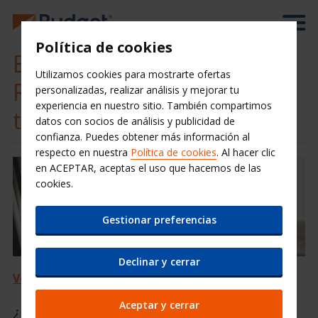
Política de cookies
Budget QuickPass:
Utilizamos cookies para mostrarte ofertas
Regístrate ahora y ahorra
personalizadas, realizar análisis y mejorar tu
experiencia en nuestro sitio. También compartimos
tiempo en el mostrador.
datos con socios de análisis y publicidad de
confianza. Puedes obtener más información al
respecto en nuestra
Política de cookies
. Al hacer clic
en ACEPTAR, aceptas el uso que hacemos de las
cookies.
Gestionar preferencias
Declinar y cerrar
Ver el vídeo
Aceptar y cerrar
¿Qué es QuickPass?