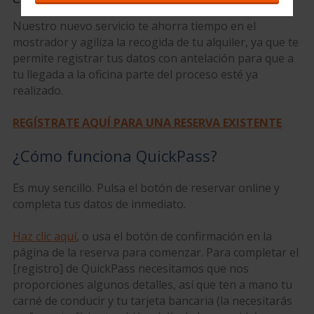
Nuestro nuevo servicio te ahorra tiempo en el
mostrador y agiliza la recogida de tu alquiler, ya que te
permite registrar tus datos con antelación para que a
tu llegada a la oficina parte del proceso esté ya
realizado.
REGÍSTRATE AQUÍ PARA UNA RESERVA EXISTENTE
¿Cómo funciona QuickPass?
Es muy sencillo. Pulsa el botón de reservar online y
completa tus datos de inmediato.
Haz clic aquí
, o usa el botón de confirmación en la
página de la reserva para comenzar. Para completar el
[registro] de QuickPass necesitamos que nos
proporciones algunos detalles, así que ten a mano tu
carné de conducir y tu tarjeta bancaria (la necesitarás