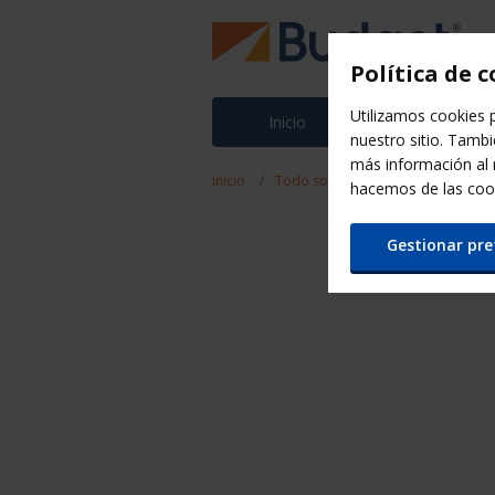
Política de 
Utilizamos cookies p
Inicio
Ofertas
nuestro sitio. Tamb
más información al
Inicio
Todo sobre Budget
Historia B
hacemos de las coo
Gestionar pre