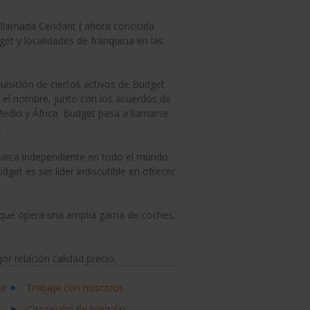
 llamada Cendant ( ahora conocida
t y localidades de franquicia en las
isición de ciertos activos de Budget
y el nombre, junto con los acuerdos de
edio y África. Budget pasa a llamarse
.
arca independiente en todo el mundo.
get es ser líder indiscutible en ofrecer
, que opera una amplia gama de coches,
r relación calidad precio.
de
Trabaja con nosotros
Concesión de licencias