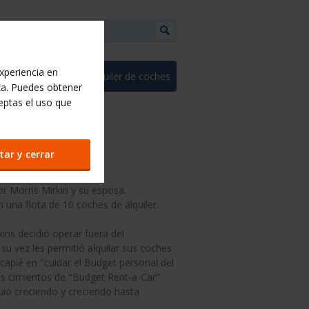
experiencia en
estionar-reserva
Alquiler de coches
za. Puedes obtener
eptas el uso que
tar y cerrar
r Morris Mirkin y su esposa.
una flota de 10 coches de alquiler.
ns decidió operar fuera del
su vez les permitió alquilar sus coches
ncapié en "cuidar el Budget personal del
los cimientos de "Budget Rent-a-Car"
ió creciendo y creciendo hasta
.