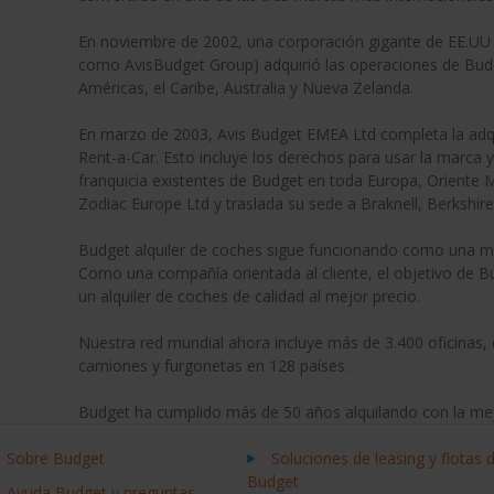
En noviembre de 2002, una corporación gigante de EE.UU
como AvisBudget Group) adquirió las operaciones de Budge
Américas, el Caribe, Australia y Nueva Zelanda.
En marzo de 2003, Avis Budget EMEA Ltd completa la adqu
Rent-a-Car. Esto incluye los derechos para usar la marca 
franquicia existentes de Budget en toda Europa, Oriente M
Zodiac Europe Ltd y traslada su sede a Braknell, Berkshire
Budget alquiler de coches sigue funcionando como una m
Como una compañía orientada al cliente, el objetivo de Bud
un alquiler de coches de calidad al mejor precio.
Nuestra red mundial ahora incluye más de 3.400 oficinas
camiones y furgonetas en 128 países.
Budget ha cumplido más de 50 años alquilando con la mejo
Sobre Budget
Soluciones de leasing y flotas 
Budget
Ayuda Budget y preguntas