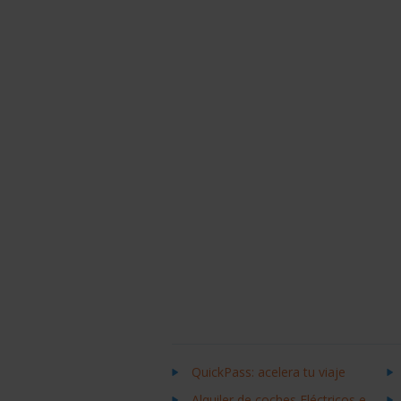
QuickPass: acelera tu viaje
Alquiler de coches Eléctricos e