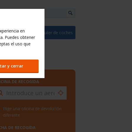
experiencia en
estionar-reserva
Alquiler de coches
za. Puedes obtener
eptas el uso que
tar y cerrar
ICINA DE RECOGIDA
Elige una oficina de devolución
diferente
CHA DE RECOGIDA