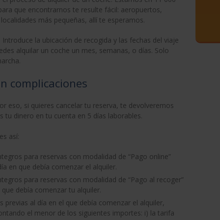
para que encontrarnos te resulte fácil: aeropuertos,
 localidades más pequeñas, allí te esperamos.
Introduce la ubicación de recogida y las fechas del viaje
uedes alquilar un coche un mes, semanas, o días. Solo
marcha.
in complicaciones
 eso, si quieres cancelar tu reserva, te devolveremos
ás tu dinero en tu cuenta en 5 días laborables.
es así:
ntegros para reservas con modalidad de “Pago online”
ía en que debía comenzar el alquiler.
ntegros para reservas con modalidad de “Pago al recoger”
 que debía comenzar tu alquiler.
s previas al día en el que debía comenzar el alquiler,
ntando el menor de los siguientes importes: i) la tarifa