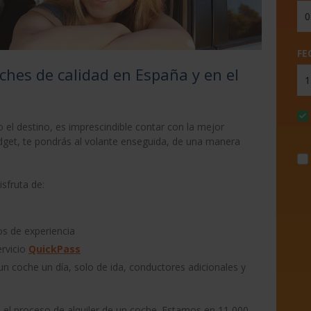
FE
oches de calidad en España y en el
 el destino, es imprescindible contar con la mejor
dget, te pondrás al volante enseguida, de una manera
sfruta de:
os de experiencia
ervicio
QuickPass
 un coche un día, solo de ida, conductores adicionales y
o el proceso de alquiler de un coche. Estamos en 11 000