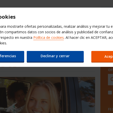
Ayuda Budget
Elegir otro sitio web
cookies
ara mostrarte ofertas personalizadas, realizar análisis y mejorar tu 
Extras Budget
Nuestros socios
QuickPass
G
ién compartimos datos con socios de análisis y publicidad de confian
 respecto en nuestra
Política de cookies
. Al hacer clic en ACEPTAR, ac
kies.
QUILER DE COCHES
ferencias
Declinar y cerrar
Acep
UDGET
OF
FE