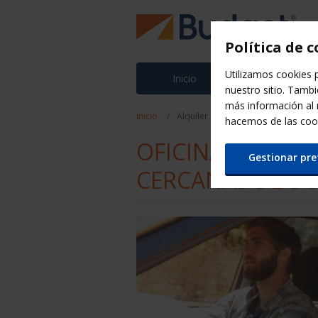
Política de 
Utilizamos cookies p
Inicio
Ofertas
nuestro sitio. Tamb
más información al
Inicio
Alquiler de coches
hacemos de las coo
OFICINAS DE AL
Gestionar pre
CERCANAS DE B