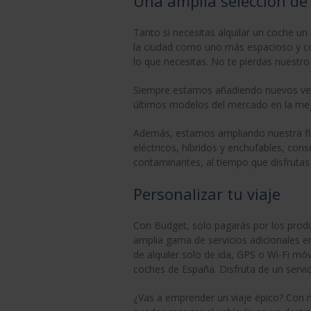
Una amplia selección de 
Tanto si necesitas alquilar un coche un
la ciudad como uno más espacioso y có
lo que necesitas. No te pierdas nuestro 
Siempre estamos añadiendo nuevos vehíc
últimos modelos del mercado en la mej
Además, estamos ampliando nuestra flo
eléctricos, híbridos y enchufables, co
contaminantes, al tiempo que disfrutas d
Personalizar tu viaje
Con Budget, solo pagarás por los produ
amplia gama de servicios adicionales en
de alquiler solo de ida, GPS o Wi-Fi mó
coches de España. Disfruta de un servic
¿Vas a emprender un viaje épico? Con nu